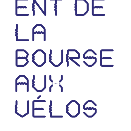
ent de
la
bourse
aux
vélos