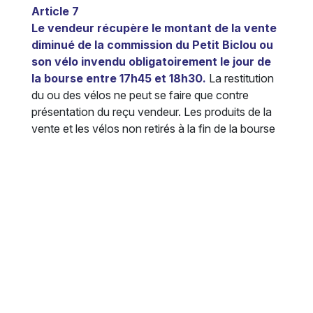
Article 7
Le vendeur récupère le montant de la vente
diminué de la commission du Petit Biclou ou
son vélo invendu obligatoirement le jour de
la bourse entre
17h45 et 18h30.
La restitution
du ou des vélos ne peut se faire que contre
présentation du reçu vendeur. Les produits de la
vente et les vélos non retirés à la fin de la bourse
sont acquis à l'association le petit Biclou.
Article 8
L’achat d’un vélo à la bourse engage l’acheteur et
le vendeur du vélo mais n’engage pas
l’association le petit Biclou. En particulier
l’association n’est en aucun cas responsable :
de l’état du vélo, qui est vendu en l’état et
sans aucune garantie
du prix de vente, qui est déterminé par le
vendeur